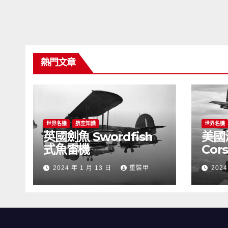
熱門文章
世界名機
航空知識
世界名機
英國劍魚 Swordfish
美國海
式魚雷機
Cor
2024 年 1 月 13 日
重裝甲
2024