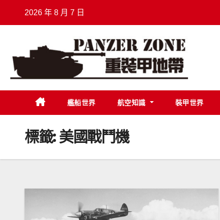
Skip
2026 年 8 月 7 日
to
content
艦船世界
航空知識
裝甲世界
標籤:
美國戰鬥機