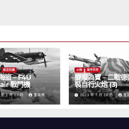
航空知識
火炮
裝甲世界
盜 – F4U
變廢為寶 – 二戰
sair 戰鬥機
裝自行火炮 (3)
 年 1 月 12 日
重裝甲
2023 年 7 月 18 日
重