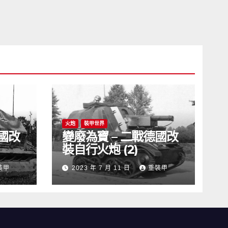
火炮
裝甲世界
德國改
變廢為寶 – 二戰德國改
裝自行火炮 (2)
裝甲
2023 年 7 月 11 日
重裝甲