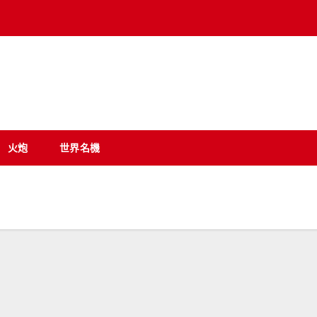
重裝甲地帶
.
火炮
世界名機