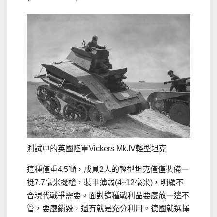
測試中的英國陸軍Vickers Mk.IV輕型坦克
這種僅重4.5噸，成員2人的輕型坦克僅僅裝備一
挺7.7毫米機槍，裝甲薄弱(4~12毫米)，明顯不
合現代戰爭需要。面對這種戰利品要麼放一邊不
管，要麼銷毀，還有就是充分利用。德國就選擇