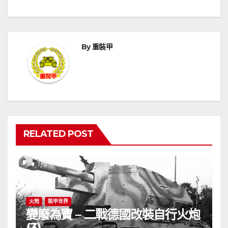
導
覽
By
重裝甲
RELATED POST
火炮
裝甲世界
變廢為寶 – 二戰德國改裝自行火炮
(3)