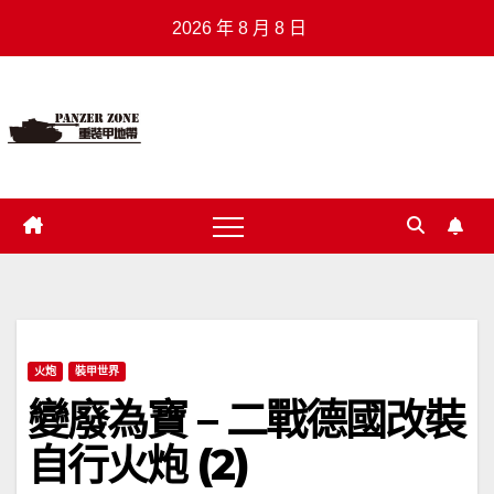
Skip
2026 年 8 月 8 日
to
content
重裝甲地帶
.
火炮
裝甲世界
變廢為寶 – 二戰德國改裝
自行火炮 (2)