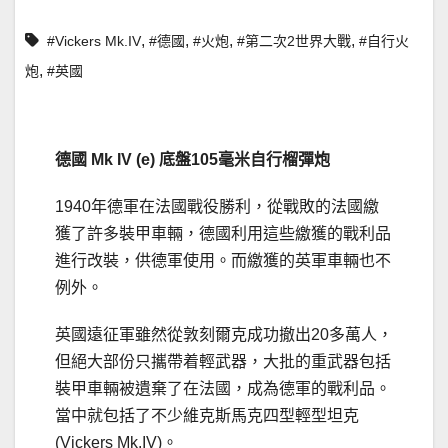
,
,
,
,
#Vickers Mk.IV
#德國
#火炮
#第二次2世界大戰
#自行火
,
炮
#英國
德國
Mk IV (e)
底盤
105
毫米自行榴彈炮
1940年德軍在法國戰役勝利，從戰敗的法國繳
獲了許多裝甲車輛，德國利用這些繳獲的戰利品
進行改裝，供德軍使用。而繳獲的英軍車輛也不
例外。
英國遠征軍雖然從敦刻爾克成功撤出20多萬人，
但絕大部份只攜帶着輕武器，大批的重武器包括
裝甲車輛被遺棄了在法國，成為德軍的戰利品。
當中就包括了不少維克斯馬克四型輕型坦克
(Vickers Mk.IV)。