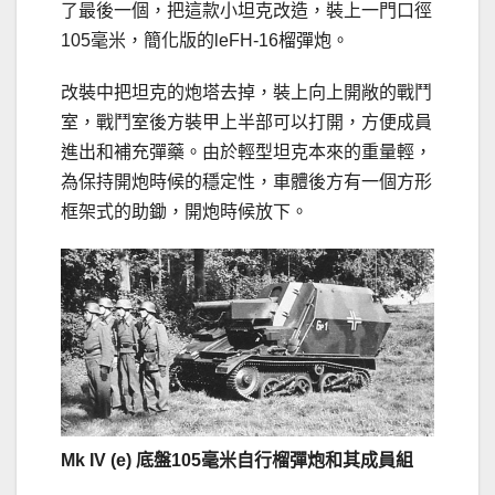
了最後一個，把這款小坦克改造，裝上一門口徑
105毫米，簡化版的leFH-16榴彈炮。
改裝中把坦克的炮塔去掉，裝上向上開敞的戰鬥
室，戰鬥室後方裝甲上半部可以打開，方便成員
進出和補充彈藥。由於輕型坦克本來的重量輕，
為保持開炮時候的穩定性，車體後方有一個方形
框架式的助鋤，開炮時候放下。
Mk IV (e) 底盤105毫米自行榴彈炮和其成員組