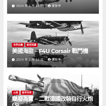
2024 年 1 月 13 日
重裝甲
世界名機
航空知識
美國海盜 – F4U Corsair 戰鬥機
2024 年 1 月 12 日
重裝甲
火炮
裝甲世界
變廢為寶 – 二戰德國改裝自行火炮
(3)