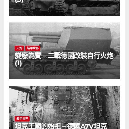
火炮
裝甲世界
變廢為寶 – 二戰德國改裝自行火炮
(1)
裝甲世界
坦克王國的始祖 – 德國A7V坦克