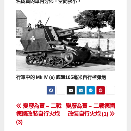
名成員的車內分佈，空間狹小。
行軍中的 Mk IV (e) 底盤105毫米自行榴彈炮
文
變廢為寶 – 二戰
變廢為寶 – 二戰德國
德國改裝自行火炮
改裝自行火炮 (1)
章
(3)