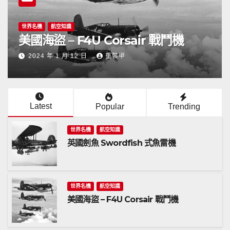
火炮
裝甲世界
變廢為寶 
空知識
– F4U Corsair 戰鬥機
(3)
1 月 12 日
重裝甲
2023 年 7 月
Latest
Popular
Trending
世界名機
航空知識
英國劍魚 Swordfish 式魚雷機
世界名機
航空知識
美國海盜 – F4U Corsair 戰鬥機