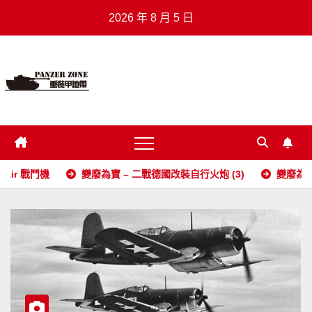
Skip
2026 年 8 月 5 日
to
content
重裝甲地帶
.
戰鬥機
變廢為寶 – 二戰德國改裝自行火炮 (3)
變廢為寶 – 二