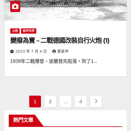
火炮
裝甲世界
變廢為寶 – 二戰德國改裝自行火炮 (1)
2023 年 7 月 4 日
重裝甲
1939年二戰爆發，波蘭首先陷落。到了1...
文
1
2
...
4
章
熱門文章
導