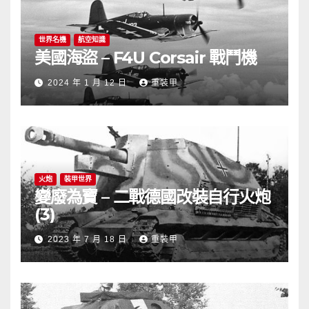
世界名機
航空知識
美國海盜 – F4U Corsair 戰鬥機
2024 年 1 月 12 日
重裝甲
火炮
裝甲世界
變廢為寶 – 二戰德國改裝自行火炮
(3)
2023 年 7 月 18 日
重裝甲