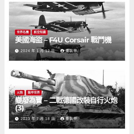
世界名機
航空知識
美國海盜 – F4U Corsair 戰鬥機
2024 年 1 月 12 日
重裝甲
火炮
裝甲世界
變廢為寶 – 二戰德國改裝自行火炮
(3)
2023 年 7 月 18 日
重裝甲