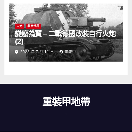
火炮
裝甲世界
變廢為寶 – 二戰德國改裝自行火炮
(2)
2023 年 7 月 11 日
重裝甲
重裝甲地帶
.