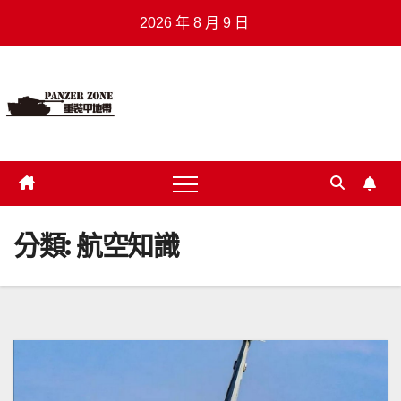
Skip
2026 年 8 月 9 日
to
content
重裝甲地帶
.
分類:
航空知識