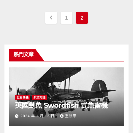
文
1
2
章
導
覽
熱門文章
世界名機
航空知識
英國劍魚 Swordfish 式魚雷機
2024 年 1 月 13 日
重裝甲