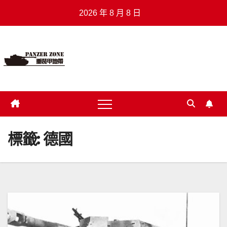
Skip
2026 年 8 月 8 日
to
content
重裝甲地帶
.
標籤:
德國